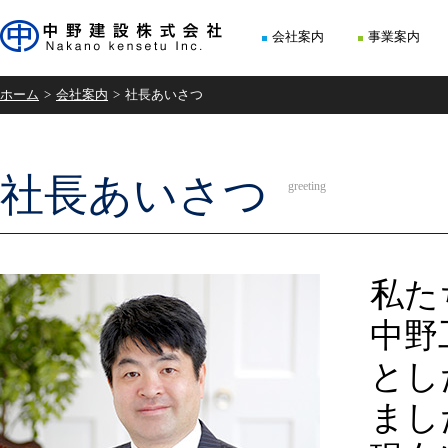
会社案内
事業案内
ホーム
会社案内
社長あいさつ
社長あいさつ
greeting
私た
中野
とし
まし