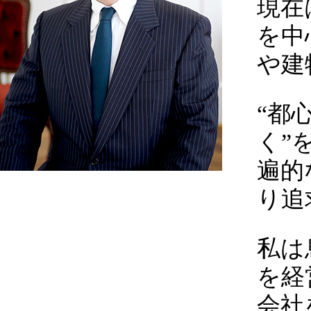
現在
を中
や建
“都
く”
遍的
り追
私は
を経
会社